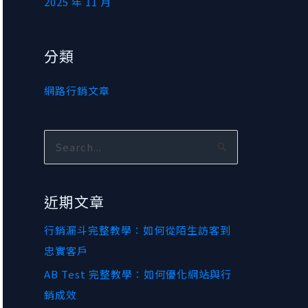
2025 年 11 月
分類
網路行銷文章
搜
尋
關
近期文章
鍵
行銷漏斗完整教學：如何從陌生訪客到
字
忠實客戶
:
AB Test 完整教學：如何優化網站與行
銷成效