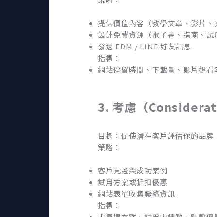
提供價值內容（教學文章、影片、
設計免費資源（電子書、指南、試
發送 EDM / LINE 好友訊息
指標：
網站停留時間、下載量、影片觀看
3. 考慮（Considera
目標：促使潛在客戶評估你的品牌
策略：
客戶見證與成功案例
試用方案或折扣優惠
網站表單收集聯絡資訊
指標：
表單提交數、試用申請數、點擊優