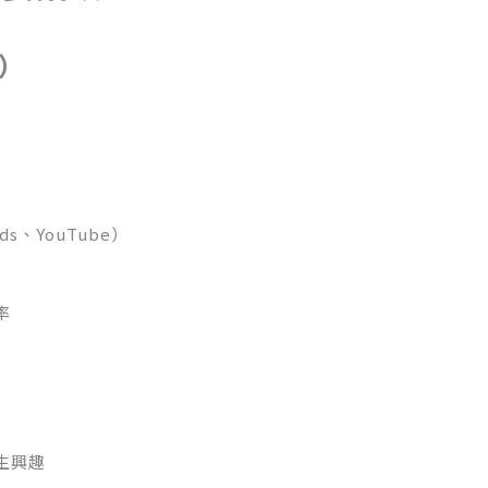
s）
ds、YouTube）
率
生興趣