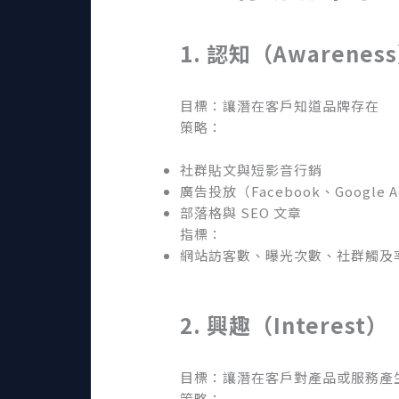
1. 認知（Awarenes
目標：讓潛在客戶知道品牌存在
策略：
社群貼文與短影音行銷
廣告投放（Facebook、Google A
部落格與 SEO 文章
指標：
網站訪客數、曝光次數、社群觸及
2.
興趣（Interest
）
目標：讓潛在客戶對產品或服務產
策略：