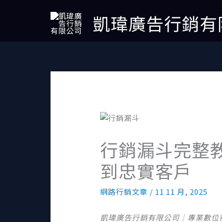
跳
凱瑋廣告行銷有
至
主
要
內
容
行銷漏斗完整
到忠實客戶
網路行銷文章
/
11 11 月, 2025
凱瑋廣告行銷有限公司｜專業數位