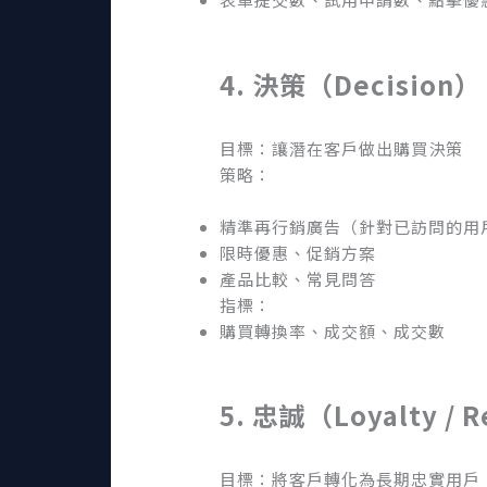
4. 決策（Decision）
目標：讓潛在客戶做出購買決策
策略：
精準再行銷廣告（針對已訪問的用
限時優惠、促銷方案
產品比較、常見問答
指標：
購買轉換率、成交額、成交數
5. 忠誠（Loyalty / 
目標：將客戶轉化為長期忠實用戶