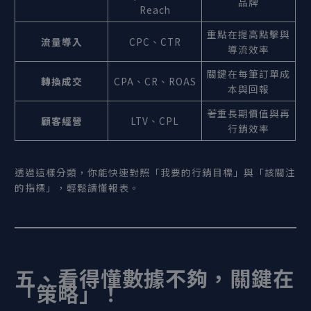
品牌
Reach
重點在提高點擊與
流量導入
CPC、CTR
導流效率
關鍵在每筆訂單成
轉換成交
CPA、CR、ROAS
本與回報
著重長期價值與再
顧客經營
LTV、CPL
行銷效率
透過這樣分類，你能快速對照「我要的行銷目標」與「該關注
的指標」，輕鬆讀懂報表。
五、看得懂數據不夠，關鍵在
「策略」！