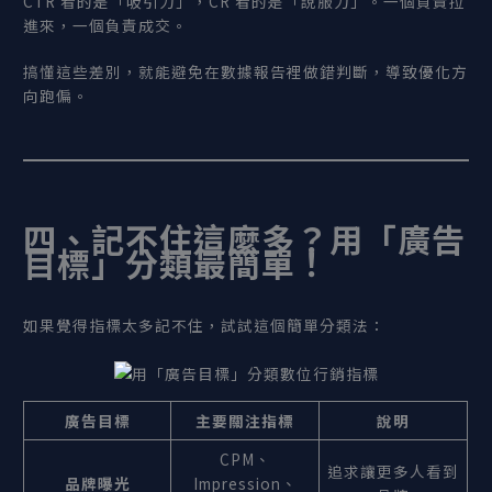
CTR 看的是「吸引力」，CR 看的是「說服力」。一個負責拉
進來，一個負責成交。
搞懂這些差別，就能避免在數據報告裡做錯判斷，導致優化方
向跑偏。
四、記不住這麼多？用「廣告
目標」分類最簡單！
如果覺得指標太多記不住，試試這個簡單分類法：
廣告目標
主要關注指標
說明
CPM、
追求讓更多人看到
品牌曝光
Impression、