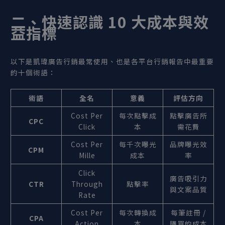
二、快速認識 10
大成本與效
益指標
以下是凱瑋廣告行銷最常使用、也是各平台行銷報告中最重要
的十個術語：
術語
全名
意義
評估方向
Cost Per
每次點擊成
點擊廣告所
CPC
Click
本
需花費
Cost Per
每千次曝光
品牌曝光效
CPM
Mille
成本
率
Click
廣告吸引力
CTR
Through
點擊率
與文案品質
Rate
Cost Per
每次轉換成
每筆註冊 /
CPA
Action
本
購買的成本