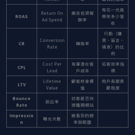
每花一元能
Return On
廣告投資報
ROAS
帶來多少營
Ad Spend
酬率
收
行動（購
Conversion
買、留言、
CR
轉換率
Rate
填表）的比
例
Cost Per
每筆潛在客
拓客效率指
CPL
Lead
戶成本
標
Lifetime
顧客終身價
用戶長期貢
LTV
Value
值
獻程度
Bounce
訪客是否快
跳出率
Rate
速離開網站
Impressio
被看到的頻
曝光次數
n
率與範圍