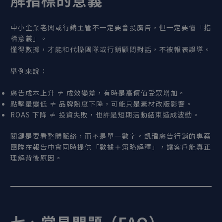
中小企業老闆或行銷主管不一定要會投廣告，但一定要懂「指
標意義」。
懂得數據，才能和代操團隊或行銷顧問對話，不被報表誤導。
舉例來說：
廣告成本上升 ≠ 成效變差，有時是高價值受眾增加。
點擊量變低 ≠ 品牌熱度下降，可能只是素材改版影響。
ROAS 下降 ≠ 投資失敗，也許是短期活動結束造成波動。
關鍵是要看整體脈絡，而不是單一數字。凱瑋廣告行銷的專案
團隊在報告中會同時提供「數據＋策略解釋」，讓客戶能真正
理解背後原因。
七、常見問題（FAQ
）