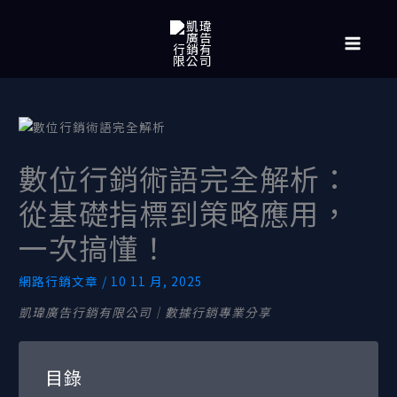
跳
MAIN
至
MENU
主
要
內
容
數位行銷術語完全解析：
從基礎指標到策略應用，
一次搞懂！
網路行銷文章
/
10 11 月, 2025
凱瑋廣告行銷有限公司｜數據行銷專業分享
目錄