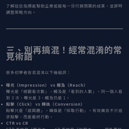
了解這些指標能幫助企業追蹤每一分行銷預算的成果，並即時
調整策略方向。
三、別再搞混！經常混淆的常
見術語
很多初學者容易混淆以下幾組詞：
曝光（Impression
） vs
觸及（Reach
）
曝光是「總觀看次數」，觸及是「看到的人數」。同一個人看
到 3 次，曝光是 3，觸及仍是 1。
點擊（Click
） vs
轉換（Conversion
）
點擊只是「感興趣」，轉換是「採取行動」。有效廣告不只追
求點擊，而是最終行動。
CTR vs CR