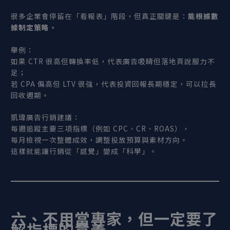
很多企業會停留在「看報表」階段，但真正關鍵是：
能根據數
據制定策略。
舉例：
如果 CTR 很高但轉換率低，代表廣告吸睛但落地頁說服力不
足；
若 CPA 偏高但 LTV 很強，代表投資回報長期穩定，可以拉長
回收週期。
凱瑋廣告行銷建議：
每週追蹤主要三項指標（例如 CPC、CR、ROAS），
每月檢視一次整體成效，調整投放預算與素材方向。
這樣就能讓行銷從「感覺」變成「科學」。
六、不用當專家，但一定要了
解指標的意義