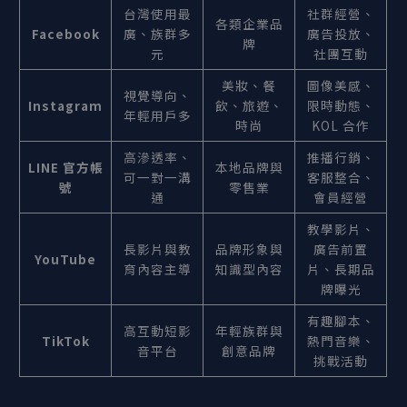
台灣使用最
社群經營、
各類企業品
Facebook
廣、族群多
廣告投放、
牌
元
社團互動
美妝、餐
圖像美感、
視覺導向、
Instagram
飲、旅遊、
限時動態、
年輕用戶多
時尚
KOL 合作
高滲透率、
推播行銷、
LINE 官方帳
本地品牌與
可一對一溝
客服整合、
號
零售業
通
會員經營
教學影片、
長影片與教
品牌形象與
廣告前置
YouTube
育內容主導
知識型內容
片、長期品
牌曝光
有趣腳本、
高互動短影
年輕族群與
TikTok
熱門音樂、
音平台
創意品牌
挑戰活動