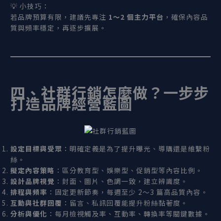
💡 小技巧：
若品牌預算有限，建議先專注
1
～2
個主力平台
，確保內容品
質與頻率穩定，再逐步擴展。
四、社群行銷怎麼做？一步步
打造品牌經營藍圖
設定目標與受眾
：明確定義是為了提升曝光、導購還是維繫粉
絲。
擬定內容策略
：區分教育型、娛樂型、促銷型等內容比例。
設計品牌視覺
：封面、圖片、色調一致，建立辨識度。
排程與頻率
：固定更新節奏，每週至少 2～3 篇高品質內容。
互動與社群回覆
：留言、私訊回覆能提升粉絲黏著度。
分析與優化
：每月檢視觸及率、互動率、轉換率等關鍵數據。