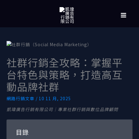
跳
MAIN
至
MENU
主
要
內
容
社群行銷全攻略：掌握平
台特色與策略，打造高互
動品牌社群
網路行銷文章
/
10 11 月, 2025
凱瑋廣告行銷有限公司｜專業社群行銷與數位品牌顧問
目錄